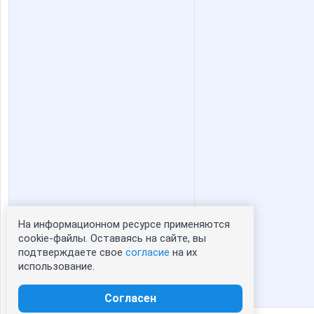
На информационном ресурсе применяются
Статистика портрета:
cookie-файлы. Оставаясь на сайте, вы
подтверждаете свое
согласие
на их
сейчас просматривают портрет - 0
использование.
зарегистрированные пользователи
посетившие портрет за 7 дней - 0
Согласен