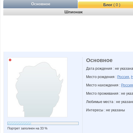
Основное
Блог
( 0 )
Шпионаж
Основное
Дата рождения : не указан
Место рождения :
Россия
,
Н
Место нахождения :
Россия
Место проживания : не ука
Любимые места : не указа
Интересы : не указаны
Портрет заполнен на 33 %