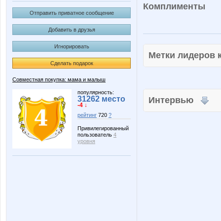
Комплименты
Отправить приватное сообщение
Добавить в друзья
Игнорировать
Метки лидеров
Сделать подарок
Совместная покупка: мама и малыш
популярность:
31262 место
Интервью
-4 ↓
рейтинг
720
?
Привилегированный
пользователь
4
уровня