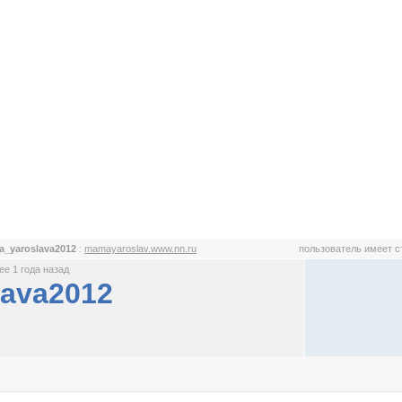
_yaroslava2012
:
mamayaroslav.www.nn.ru
пользователь имеет 
е 1 года назад
ava2012